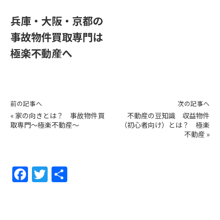
兵庫・大阪・京都の
事故物件買取専門は
極楽不動産へ
前の記事へ
次の記事へ
«
家の向きとは？ 事故物件買
不動産の豆知識 収益物件
取専門～極楽不動産～
（初心者向け）とは？ 極楽
不動産
»
F
T
共
a
w
有
c
itt