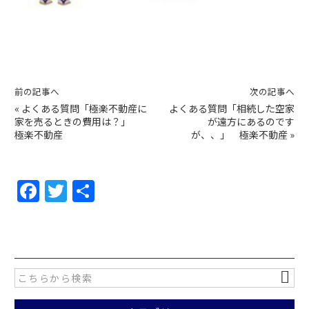
前の記事へ
次の記事へ
«
よくある質問「極楽不動産に
よくある質問「相続した空家
家を売るときの費用は？」
が遠方にあるのです
極楽不動産
が、、」 極楽不動産
»
F
T
共
a
w
有
c
itt
e
er
b
o